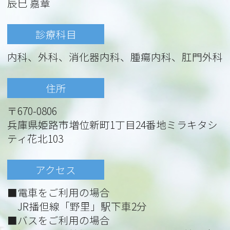
辰巳 嘉章
診療科目
内科、外科、消化器内科、腫瘍内科、肛門外科
住所
〒670-0806
兵庫県姫路市増位新町1丁目24番地ミラキタシ
ティ花北103
アクセス
■電車をご利用の場合
JR播但線「野里」駅下車2分
■バスをご利用の場合